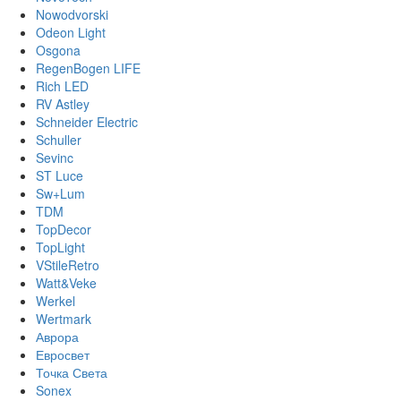
Nowodvorski
Odeon Light
Osgona
RegenBogen LIFE
Rich LED
RV Astley
Schneider Electric
Schuller
Sevinc
ST Luce
Sw+Lum
TDM
TopDecor
TopLight
VStileRetro
Watt&Veke
Werkel
Wertmark
Аврора
Евросвет
Точка Света
Sonex