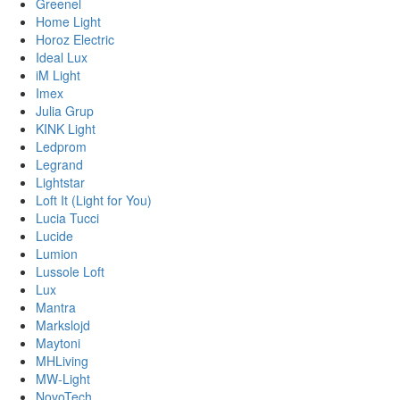
Greenel
Home Light
Horoz Electric
Ideal Lux
iM Light
Imex
Julia Grup
KINK Light
Ledprom
Legrand
Lightstar
Loft It (Light for You)
Lucia Tucci
Lucide
Lumion
Lussole Loft
Lux
Mantra
Markslojd
Maytoni
MHLiving
MW-Light
NovoTech